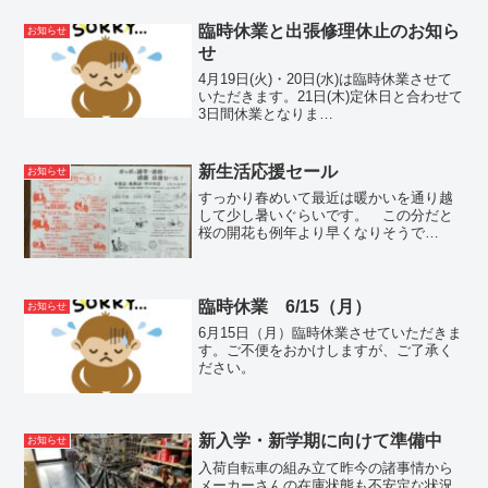
臨時休業と出張修理休止のお知ら
お知らせ
せ
4月19日(火)・20日(水)は臨時休業させて
いただきます。21日(木)定休日と合わせて
3日間休業となりま
す。
4月16日(土)～21
新生活応援セール
お知らせ
日(木)は出張修理...
すっかり春めいて最近は暖かいを通り越
して少し暑いぐらいです。 この分だと
桜の開花も例年より早くなりそうで
す。 さてポッポでは、この時期恒例
の新生活応援セールを実施中です。明
日、京都新聞朝刊に折込チラシが入りま
す。 毎年のことですが、この時...
臨時休業 6/15（月）
お知らせ
6月15日（月）臨時休業させていただきま
す。ご不便をおかけしますが、ご了承く
ださい。
新入学・新学期に向けて準備中
お知らせ
入荷自転車の組み立て昨今の諸事情から
メーカーさんの在庫状態も不安定な状況